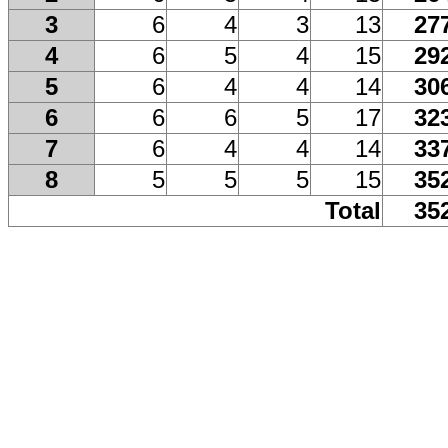
3
6
4
3
13
27
4
6
5
4
15
29
5
6
4
4
14
30
6
6
6
5
17
32
7
6
4
4
14
33
8
5
5
5
15
35
Total
35