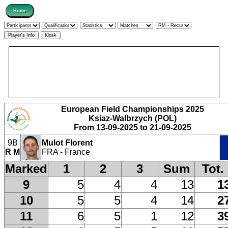
European Field Championships 2025
Ksiaz-Walbrzych (POL)
From 13-09-2025 to 21-09-2025
9B
Mulot Florent
R M
FRA - France
Marked
1
2
3
Sum
Tot.
9
5
4
4
13
1
10
5
5
4
14
2
11
6
5
1
12
3