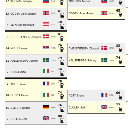
12
KOCMAN Marjan
SLO
JELLINEK Michal
SVK
⇒
65
81
ODDEN Asle Morten
13
ODDEN Asle Morten
NOR
NOR
78
4
LEIXNER Reinhard
AUT
81
3
CHRISTENSEN Zibrandt
DEN
76
82
14
POLIK Franja
SRB
CHRISTENSEN Zibrandt
DEN
⇒
74
79
KALLENBERG Johnny
11
KALLENBERG Johnny
SWE
SWE
74
6
ROSSI Luca
ITA
78
7
ADET Steve
FRA
74
66
10
GHEDA Kevin
ITA
ADET Steve
FRA
⇒
77
76
CULLEN Jed
15
GLEICH Jürgen
GER
GBR
80
2
CULLEN Jed
GBR