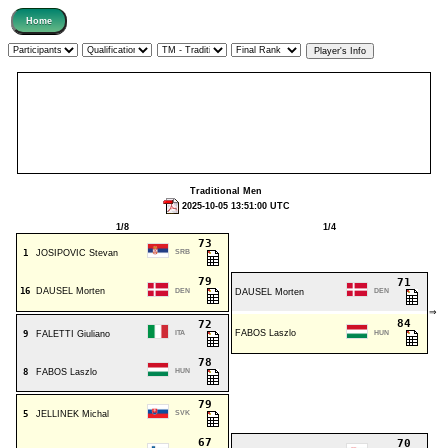
Traditional Men
2025-10-05 13:51:00 UTC
1/8
1/4
73
1
JOSIPOVIC Stevan
SRB
79
71
16
DAUSEL Morten
DEN
DAUSEL Morten
DEN
⇒
84
72
FABOS Laszlo
9
FALETTI Giuliano
ITA
HUN
78
8
FABOS Laszlo
HUN
79
5
JELLINEK Michal
SVK
67
70