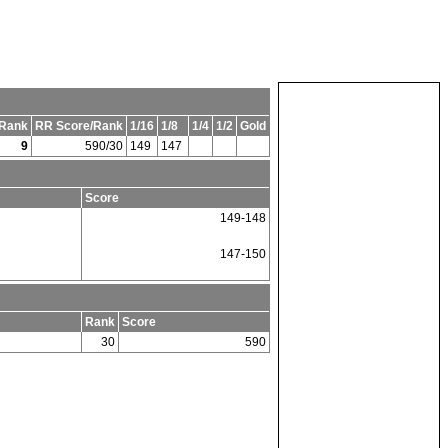
Rank
RR Score/Rank
1/16
1/8
1/4
1/2
Gold
9
590/30
149
147
Score
149-148
147-150
Rank
Score
30
590