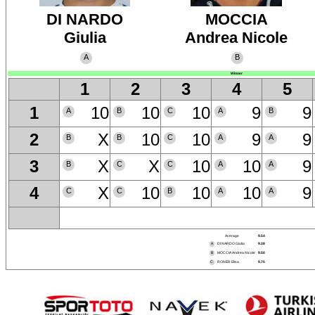
DI NARDO
MOCCIA
Giulia
Andrea Nicole
A
B
Winner
1
2
3
4
5
10
10
10
9
9
1
A
B
C
A
B
X
10
10
9
9
2
B
B
C
A
A
X
X
10
10
9
3
B
C
C
A
A
X
10
10
10
9
4
C
C
B
A
A
Average
9.54
A
DI NARDO Giulia
9.38
B
MOCCIA Andrea Nicole
9.50
C
RONER Elisa
9.75