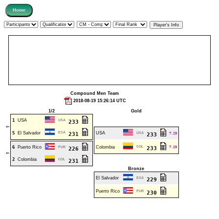
Compound Men Team
2018-08-19 15:26:14 UTC
1/2
Gold
1
USA
USA
233
⇐
5
El Salvador
ESA
USA
231
USA
T.29
233
6
Puerto Rico
Colombia
COL
T.29
PUR
233
226
⇐
2
Colombia
COL
231
Bronze
El Salvador
ESA
229
Puerto Rico
PUR
230