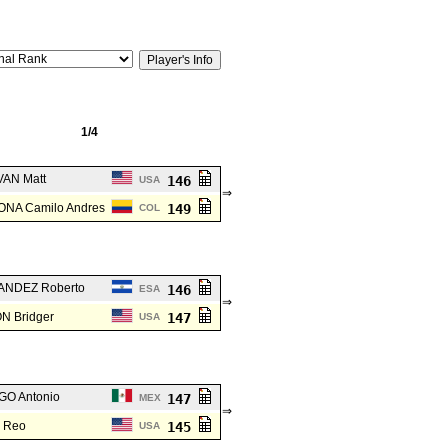
1/4
VAN Matt
146
USA
⇒
NA Camilo Andres
149
COL
NDEZ Roberto
146
ESA
⇒
N Bridger
147
USA
GO Antonio
147
MEX
⇒
 Reo
145
USA