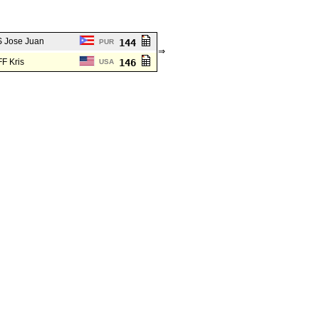
 Jose Juan
144
PUR
⇒
F Kris
146
USA