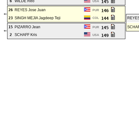
6
WILDE Reo
145
USA
26
REYES Jose Juan
146
PUR
⇐
23
SINGH MEJIA Jagdeep Teji
144
REYES
COL
15
PIZARRO Jean
SCHAF
145
PUR
⇐
2
SCHAFF Kris
149
USA