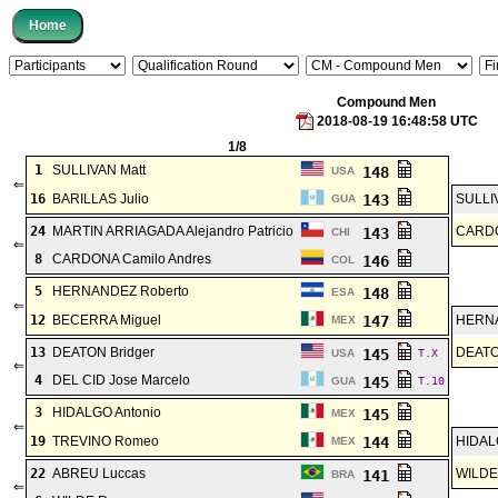
Compound Men
2018-08-19 16:48:58 UTC
1/8
1
SULLIVAN Matt
148
USA
⇐
16
BARILLAS Julio
143
SULLI
GUA
24
MARTIN ARRIAGADA Alejandro Patricio
CARDO
143
CHI
⇐
8
CARDONA Camilo Andres
146
COL
5
HERNANDEZ Roberto
148
ESA
⇐
12
BECERRA Miguel
147
HERNA
MEX
13
DEATON Bridger
DEATO
145
USA
T.X
⇐
4
DEL CID Jose Marcelo
145
GUA
T.10
3
HIDALGO Antonio
145
MEX
⇐
19
TREVINO Romeo
144
HIDAL
MEX
22
ABREU Luccas
WILDE
141
BRA
⇐